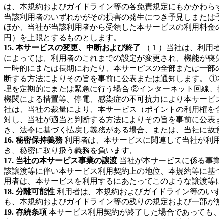
は、本規約およびガイドライン等の各免責規定にもかかわら
当該利用者のいずれかがその損害の発生につき予見しまたは予
ほか、当社が当該利用者から受領した本サービスの利用料金の
円）を上限とするものとします。
15. 本サービスの変更、中断および終了
（１）当社は、利用
によっては、利用者のこれまでの設定が変更され、機能が喪
一時的にまたは長期にわたり、本サービスの全部または一部
断する方法によりその旨を事前に公表または通知します。 
理を定期的にまたは緊急に行う場合 ②インターネット回線、
機関による措置等、停電、感染症の不可抗力により本サービス
社は、当社の裁量により、本サービス（ポイントの利用権を
対し、当社が適当と判断する方法によりその旨を事前に公表
き、法令に基づく払戻し義務がある場合、または、当社に故
16. 秘密保持義務
利用者は、本サービスに関連して当社が利
き、秘密に取り扱う義務を負います。
17. 当社の本サービス事業の譲渡
当社が本サービスに係る事
該譲渡等に伴い本サービス利用契約上の地位、本規約等に基
用者は、本サービスを利用するにあたってこのような譲渡等
18. 分離可能性
利用者は、本規約およびガイドライン等のい
も、本規約およびガイドライン等の残りの規定および一部が
19. 存続条項
本サービス利用契約が終了した場合であっても、