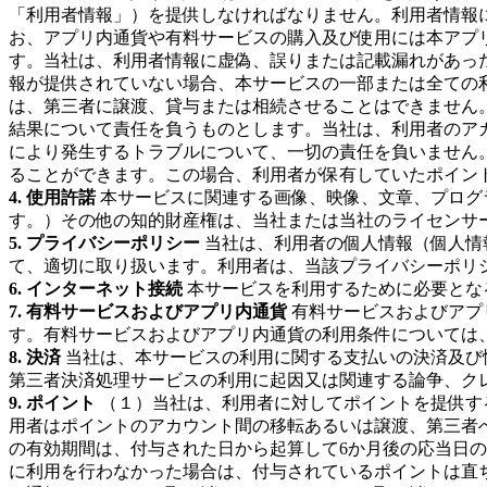
「利用者情報」）を提供しなければなりません。利用者情報
お、アプリ内通貨や有料サービスの購入及び使用には本アプリ
す。当社は、利用者情報に虚偽、誤りまたは記載漏れがあっ
報が提供されていない場合、本サービスの一部または全ての
は、第三者に譲渡、貸与または相続させることはできません
結果について責任を負うものとします。当社は、利用者のア
により発生するトラブルについて、一切の責任を負いません
ることができます。この場合、利用者が保有していたポイン
4. 使用許諾
本サービスに関連する画像、映像、文章、プログラ
す。）その他の知的財産権は、当社または当社のライセンサ
5. プライバシーポリシー
当社は、利用者の個人情報（個人情
て、適切に取り扱います。利用者は、当該プライバシーポリ
6. インターネット接続
本サービスを利用するために必要とな
7. 有料サービスおよびアプリ内通貨
有料サービスおよびアプ
す。有料サービスおよびアプリ内通貨の利用条件については
8. 決済
当社は、本サービスの利用に関する支払いの決済及び
第三者決済処理サービスの利用に起因又は関連する論争、ク
9. ポイント
（１）当社は、利用者に対してポイントを提供す
用者はポイントのアカウント間の移転あるいは譲渡、第三者
の有効期間は、付与された日から起算して6か月後の応当日
に利用を行わなかった場合は、付与されているポイントは直