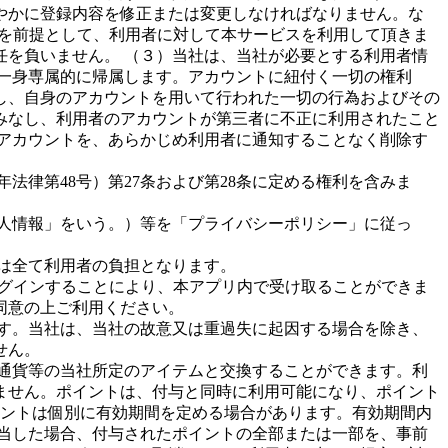
やかに登録内容を修正または変更しなければなりません。な
報を前提として、利用者に対して本サービスを利用して頂きま
を負いません。 （３）当社は、当社が必要とする利用者情
一身専属的に帰属します。アカウントに紐付く一切の権利
し、自身のアカウントを用いて行われた一切の行為およびその
みなし、利用者のアカウントが第三者に不正に利用されたこと
アカウントを、あらかじめ利用者に通知することなく削除す
法律第48号）第27条および第28条に定める権利を含みま
個人情報」をいう。）等を「プライバシーポリシー」に従っ
は全て利用者の負担となります。
ログインすることにより、本アプリ内で受け取ることができま
同意の上ご利用ください。
す。当社は、当社の故意又は重過失に起因する場合を除き、
せん。
通貨等の当社所定のアイテムと交換することができます。利
ません。ポイントは、付与と同時に利用可能になり、ポイント
イントは個別に有効期間を定める場合があります。有効期間内
当した場合、付与されたポイントの全部または一部を、事前