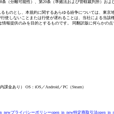
18条（分離可能性）、第20条（準拠法および管轄裁判所）およ
れるものとし、本規約に関するあらゆる紛争については、東京
行使しないことまたは行使が遅れることは、当社による当該権
は情報提供のみを目的とするものです。 同翻訳版に何らかの点
り） OS：iOS／Android／PC（Steam）
in_new
プライバシーポリシー
open_in_new
特定商取引法
open_in_