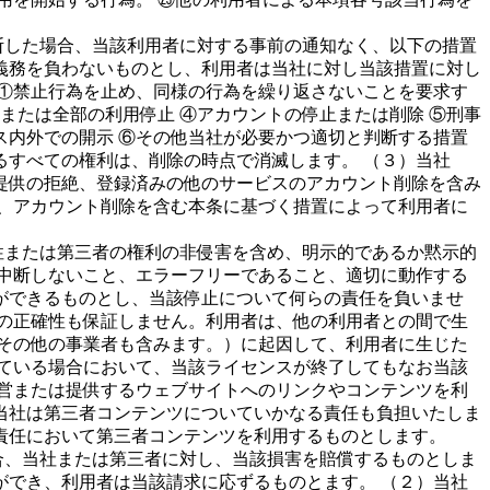
断した場合、当該利用者に対する事前の通知なく、以下の措置
義務を負わないものとし、利用者は当社に対し当該措置に対し
①禁止行為を止め、同様の行為を繰り返さないことを要求す
または全部の利用停止 ④アカウントの停止または削除 ⑤刑事
内外での開示 ⑥その他当社が必要かつ適切と判断する措置
すべての権利は、削除の時点で消滅します。 （３）当社
提供の拒絶、登録済みの他のサービスのアカウント削除を含み
、アカウント削除を含む本条に基づく措置によって利用者に
性または第三者の権利の非侵害を含め、明示的であるか黙示的
中断しないこと、エラーフリーであること、適切に動作する
ができるものとし、当該停止について何らの責任を負いませ
の正確性も保証しません。利用者は、他の利用者との間で生
その他の事業者も含みます。）に起因して、利用者に生じた
ている場合において、当該ライセンスが終了してもなお当該
営または提供するウェブサイトへのリンクやコンテンツを利
当社は第三者コンテンツについていかなる責任も負担いたしま
責任において第三者コンテンツを利用するものとします。
合、当社または第三者に対し、当該損害を賠償するものとしま
でき、利用者は当該請求に応ずるものとます。 （２）当社