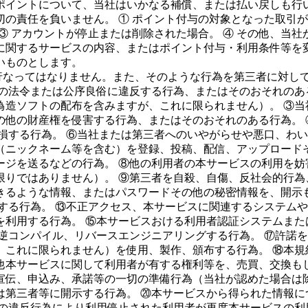
ポイントについて、当社はいかなる補償、または払い戻しも行
の責任を負いません。 ① ポイント付与の対象となった取引が
③ アカウントが停止または削除された場合。 ④ その他、当
に関するサービスの内容、またはポイント付与・利用条件等を
いものとします。
なってはなりません。また、そのような行為を第三者に対して
他の法令または公序良俗に違反する行為、またはそのおそれのあ
偽造ソフトの配布を含みますが、これに限られません）。 ③当
の他の財産権を侵害する行為、またはそのおそれのある行為。 
損する行為。 ⑥当社または第三者へのいやがらせや悪口、わ
（ニックネーム等を含む）を登録、投稿、配信、アップロードそ
ージを送るなどの行為。 ⑧他の利用者の本サービスの利用を妨
りではありません）。 ⑨第三者を自殺、自傷、反社会的行為、
きるような情報、またはパスワードその他の秘密情報を、開示も
する行為。 ⑬不正アクセス、本サービスに関連するシステム
を利用する行為。 ⑮本サービスおける利用者認証システムまた
逆コンパイル、リバースエンジニアリングする行為。 ⑰許諾
、これに限られません）を使用、製作、頒布する行為。 ⑱本規
他本サービスに関して利用者が有する権利等を、売買、交換も
宣伝、申込み、承諾等の一切の準備行為（当社が認めた場合は除
第三者等に開示する行為。 ⑳本サービスから得られた情報に
の違反行為により利用停止された利用者が再度本サービスの利