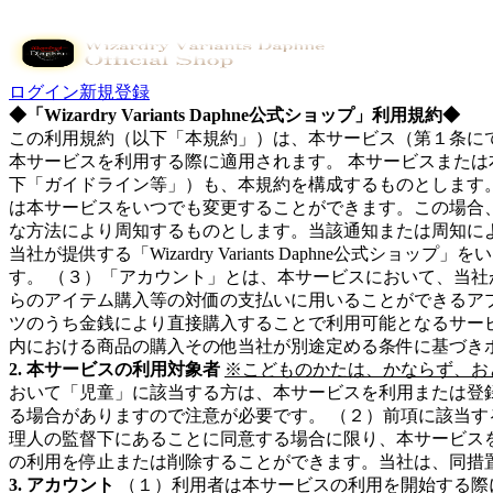
ログイン
新規登録
◆「Wizardry Variants Daphne公式ショップ」利用規約◆
この利用規約（以下「本規約」）は、本サービス（第１条に
本サービスを利用する際に適用されます。 本サービスまた
下「ガイドライン等」）も、本規約を構成するものとします
は本サービスをいつでも変更することができます。この場合
な方法により周知するものとします。当該通知または周知に
当社が提供する「Wizardry Variants Daphne公式ショ
す。 （３）「アカウント」とは、本サービスにおいて、当社
らのアイテム購入等の対価の支払いに用いることができるア
ツのうち金銭により直接購入することで利用可能となるサー
内における商品の購入その他当社が別途定める条件に基づき
2. 本サービスの利用対象者
※こどものかたは、かならず、お
おいて「児童」に該当する方は、本サービスを利用または登
る場合がありますので注意が必要です。 （２）前項に該当
理人の監督下にあることに同意する場合に限り、本サービス
の利用を停止または削除することができます。当社は、同措
3. アカウント
（１）利用者は本サービスの利用を開始する際