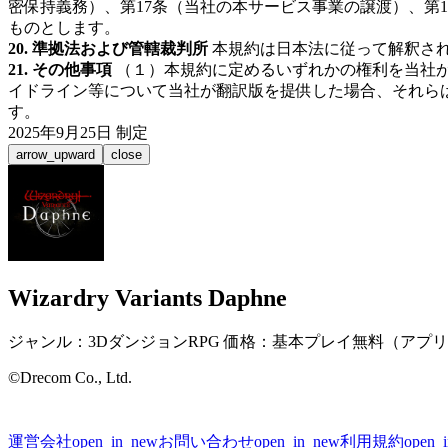
密保持義務）、第17条（当社の本サービス事業の譲渡）、第
ものとします。
20. 準拠法および管轄裁判所
本規約は日本法に従って解釈さ
21. その他事項
（１）本規約に定めるいずれかの権利を当社が
イドライン等について当社が翻訳版を提供した場合、それら
す。
2025年9月25日 制定
arrow_upward
close
Wizardry Variants Daphne
ジャンル：3DダンジョンRPG 価格：基本プレイ無料（アプリ内課金あ
©Drecom Co., Ltd.
運営会社
open_in_new
お問い合わせ
open_in_new
利用規約
open_