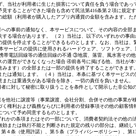
ず、当社が利用者に生じた損害について責任を負う場合であっ
見することができた場合も含めて民法第416条第２項に規定
総額（利用者が購入したアプリ内通貨の金額を含みます。ただし
者への事前の通知なく、本サービスについて、その内容の全部
失する場合があります。 （２）当社は、以下のいずれかの事由
の提供を停止することができるものとします。なお、当社は、
①本サービスの提供に使用されるハードウェア、ソフトウェア、
携帯電話回線等の通信回線の不通 ③地震、落雷、風水害その
の運営ができなくなった場合 ④前各号に掲げる他、当社が本
含みます）の全部または一部の提供を終了することができます
または通知します。 （４）当社は、本条に基づく本サービスの
意または重過失がある場合を除き、一切の責任を負いません。
用者に対して秘密に取り扱うことを条件として開示した非公知
業を他社に譲渡等（事業譲渡、会社分割、合併その他の事業が
づく権利および義務ならびに利用者の登録事項その他の顧客情
について予め同意するものとします。
ずれかの条項またはその一部について、消費者契約法その他の
無効または執行不能と判断された規定の残りの部分は、継続し
第４条（使用許諾）、第５条（プライバシーポリシー）、第13