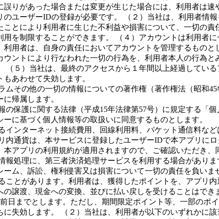
に誤りがあった場合または変更が生じた場合には、利用者は速
のユーザーIDの登録が必要です。 （２）当社は、利用者情
たことにより利用者に生じた不利益や損害について、一切の責任
利用を制限することができます。 （４）アカウントは利用者に
。利用者は、自身の責任においてアカウントを管理するものと
カウントにより行なわれた一切の行為を、利用者本人の行為と
。 （５）当社は、最終のアクセスから１年間以上経過している
トもあわせて失効します。
ムその他の一切の情報についての著作権（著作権法（昭和45年
ーに帰属します。
報の保護に関する法律（平成15年法律第57号）に規定する「
シーに基づく個人情報等の取扱いに同意するものとします。
るインターネット接続費用、回線利用料、パケット通信料など
リ内通貨は、本サービスに登録したユーザーIDで本アプリに
、本アプリの利用規約が適用されますので、ご確認いただき、
情報処理に、第三者決済処理サービスを利用する場合がありま
レーム、訴訟、権利侵害又は損害について一切の責任を負いま
ることがあります。利用者は、獲得したポイントを、アプリ内
への譲渡、現金への変換、並びに払い戻しを受けることはでき
の前日までとします。ただし、期間限定ポイント等、一部のポ
ちに失効します。 （２）当社は、利用者が以下のいずれかに該