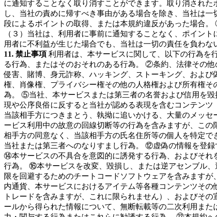
に通知することなく取り消すことができます。取り消された
し、当社の責めに帰すべき事由がある場合を除き、当社は一切
段によるポイントの取得、または本規約違反があった場合。 
（３）当社は、利用者に事前に通知することなく、ポイント
用者に不利益が生じた場合でも、当社は一切の責任を負わな
11. 禁止事項
利用者は、本サービスに関して、以下の行為を行
る行為、またはそのおそれのある行為。 ②条約、法律その
侵害、賭博、身元詐称、ハッキング、ストーキング、および
権、肖像権、プライバシー権その他の人格権および所有権そ
為。 ⑤当社、本サービスまたは第三者の名誉および信用を毀
現や公序良俗に反すると当社が認める表現を含むコンテンツ
当該相手方につきまとう、執拗に追いかける、大量のメッセ
ービス利用中の故意の回線切断等の行為を含みますが、この限
相手方の同意なく、当該相手方の氏名住所等の個人を特定で
当社または第三者へのなりすまし行為。 ⑫虚偽の情報を登録
⑭本サービスの不具合を意図的に誘発する行為、およびそれ
行為。 ⑯本サービスを改変、毀損し、または逆アセンブル、
限を回避するためのチートコードソフトウェアを含みますが
内通貨、本サービスにおけるアイテム等各種コンテンツその
トレードを含みますが、これに限られません）、およびその
ールから得られた情報について、無断転載等の二次利用または
力・関与する行為またはこれらに勧誘する行為。 ㉒本規約へ