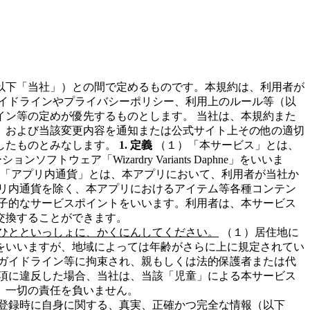
以下「当社」）との間で定めるものです。本規約は、利用者が
イドラインやプライバシーポリシー、利用上のルール等（以
ン等の定めが優先するものとします。 当社は、本規約また
、および当該変更内容を通知または公式サイト上その他の適切
したものとみなします。
1. 定義
（１）「本サービス」とは、
フトウェア「Wizardry Variants Daphne」をいいま
）「アプリ内通貨」とは、本アプリにおいて、利用者が当社か
リ内通貨を除く、本アプリにおけるアイテム等各種コンテン
子的なサービスポイントをいいます。利用者は、本サービス
交換することができます。
ひとといっしょに、かくにんしてください。
（１）居住地に
をいいますが、地域によっては年齢がさらに上に規定されてい
ガイドライン等に拘束され、親もしくは法的保護者または代
項に違反した場合、当社は、当該「児童」による本サービス
、一切の責任を負いません。
登録時に自身に関する、真実、正確かつ完全な情報（以下