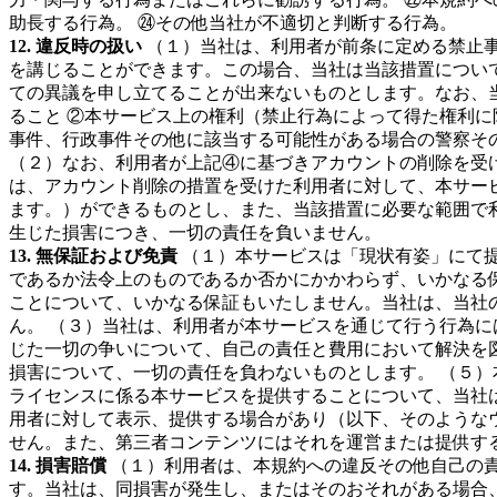
助長する行為。 ㉔その他当社が不適切と判断する行為。
12. 違反時の扱い
（１）当社は、利用者が前条に定める禁止
を講じることができます。この場合、当社は当該措置につい
ての異議を申し立てることが出来ないものとします。なお、
ること ②本サービス上の権利（禁止行為によって得た権利に
事件、行政事件その他に該当する可能性がある場合の警察そ
（２）なお、利用者が上記④に基づきアカウントの削除を受
は、アカウント削除の措置を受けた利用者に対して、本サー
ます。）ができるものとし、また、当該措置に必要な範囲で
生じた損害につき、一切の責任を負いません。
13. 無保証および免責
（１）本サービスは「現状有姿」にて
であるか法令上のものであるか否かにかかわらず、いかなる
ことについて、いかなる保証もいたしません。当社は、当社
ん。 （３）当社は、利用者が本サービスを通じて行う行為
じた一切の争いについて、自己の責任と費用において解決を
損害について、一切の責任を負わないものとします。 （５
ライセンスに係る本サービスを提供することについて、当社
用者に対して表示、提供する場合があり（以下、そのような
せん。また、第三者コンテンツにはそれを運営または提供す
14. 損害賠償
（１）利用者は、本規約への違反その他自己の
す。当社は、同損害が発生し、またはそのおそれがある場合