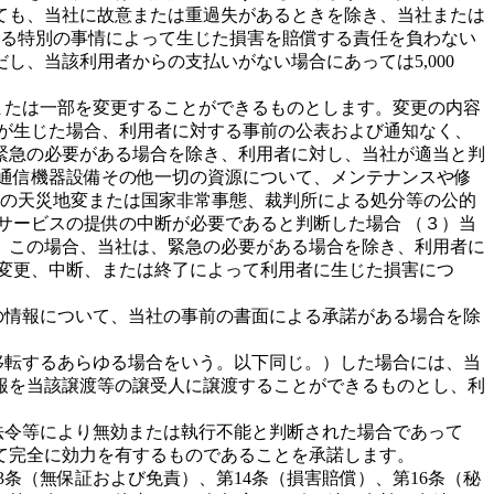
ても、当社に故意または重過失があるときを除き、当社または
する特別の事情によって生じた損害を賠償する責任を負わない
、当該利用者からの支払いがない場合にあっては5,000
または一部を変更することができるものとします。変更の内容
が生じた場合、利用者に対する事前の公表および通知なく、
緊急の必要がある場合を除き、利用者に対し、当社が適当と判
通信機器設備その他一切の資源について、メンテナンスや修
他の天災地変または国家非常事態、裁判所による処分等の公的
サービスの提供の中断が必要であると判断した場合 （３）当
。この場合、当社は、緊急の必要がある場合を除き、利用者に
変更、中断、または終了によって利用者に生じた損害につ
の情報について、当社の事前の書面による承諾がある場合を除
移転するあらゆる場合をいう。以下同じ。）した場合には、当
報を当該譲渡等の譲受人に譲渡することができるものとし、利
法令等により無効または執行不能と判断された場合であって
て完全に効力を有するものであることを承諾します。
条（無保証および免責）、第14条（損害賠償）、第16条（秘