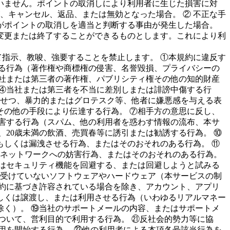
いません。ポイントの取消しにより利用者に生じた損害に対
、キャンセル、返品、または無効となった場合。 ② 不正な手
社がポイントの取消しを適当と判断する事由が発生した場合。
変更または終了することができるものとします。これにより利
指示、教唆、強要することを禁止します。 ①本規約に違反す
る行為（著作権や商標権の侵害、名誉毀損、プライバシーの
社または第三者の著作権、パブリシティ権その他の知的財産
④当社または第三者を不当に差別しまたは誹謗中傷する行
いせつ、暴力的またはグロテスク等、他者に嫌悪感を与える表
の他の手段により伝達する行為。 ⑦相手方の意思に反し、
害する行為（スパム、他の利用者を惑わす情報の流布、本サ
20歳未満の飲酒、売買春等に誘引または勧誘する行為。 ⑩
しくは漏洩させる行為、またはそのおそれのある行為。 ⑪
やネットワークへの妨害行為、またはそのおそれのある行為。
はセキュリティ機能を回避する、または回避しようと試みる
を受けていないソフトウェアやハードウェア（本サービスの制
約に基づき許容されている場合を除き、アカウント、アプリ
しくは譲渡し、または利用させる行為（いわゆるリアルマネー
く）。 ⑲当社のサポートメールの内容、またはサポートメ
ついて、営利目的で利用する行為。 ㉑反社会的勢力等に協
用を開始する行為。 ㉓他の利用者による本項各号該当行為を