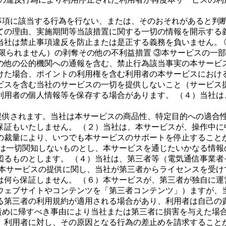
事項に該当する行為を行ない、または、そのおそれがあると判
ての理由、実施期間等当該措置に関する一切の情報を開示する
当社は禁止事項違反を防止または是正する義務を負いません。 
限られません）の剥奪その他の不利益措置 ③本サービスの一部
の他の公的機関への通報を含む、禁止行為該当事実の本サービス
けた場合、ポイントの利用権を含む利用者の本サービスにおける
ビスを含む当社のサービスの一切を提供しないこと（サービス
利用者の個人情報等を保存する場合があります。 （４）当社は
提供されます。当社は本サービスの商品性、特定目的への適合
保証もいたしません。 （２）当社は、本サービスが、操作中に
の裁量により、いつでも本サービスのサポートを停止すること
には一切関知しないものとし、本サービスを通じたいかなる情報
図るものとします。 （４）当社は、第三者等（電気通信事業者
）本サービスの提供に関し、当社が第三者からライセンスを受け
は何ら保証しません。 （６）本サービスが、第三者が独自に運
ウェブサイトやコンテンツを「第三者コンテンツ」）ますが、
る第三者の利用規約が適用される場合があり、利用者は自己の
責めに帰すべき事由により当社または第三者に損害を与えた場
、利用者に対し、その原因となる行為の差止めを請求することが