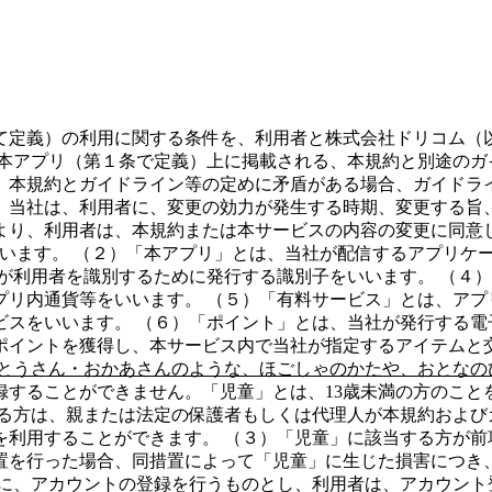
て定義）の利用に関する条件を、利用者と株式会社ドリコム（
は本アプリ（第１条で定義）上に掲載される、本規約と別途のガ
。本規約とガイドライン等の定めに矛盾がある場合、ガイドライ
、当社は、利用者に、変更の効力が発生する時期、変更する旨
より、利用者は、本規約または本サービスの内容の変更に同意
ップ」をいいます。 （２）「本アプリ」とは、当社が配信するアプリケーションソ
が利用者を識別するために発行する識別子をいいます。 （４
プリ内通貨等をいいます。 （５）「有料サービス」とは、アプ
ビスをいいます。 （６）「ポイント」とは、当社が発行する電
ポイントを獲得し、本サービス内で当社が指定するアイテムと
とうさん・おかあさんのような、ほごしゃのかたや、おとなの
録することができません。「児童」とは、13歳未満の方のこと
する方は、親または法定の保護者もしくは代理人が本規約および
を利用することができます。 （３）「児童」に該当する方が前
置を行った場合、同措置によって「児童」に生じた損害につき
に、アカウントの登録を行うものとし、利用者は、アカウント